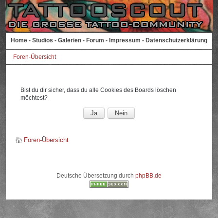
Home
-
Studios
-
Galerien
-
Forum
-
Impressum
-
Datenschutzerklärung
Foren-Übersicht
Bist du dir sicher, dass du alle Cookies des Boards löschen
möchtest?
Foren-Übersicht
Deutsche Übersetzung durch
phpBB.de