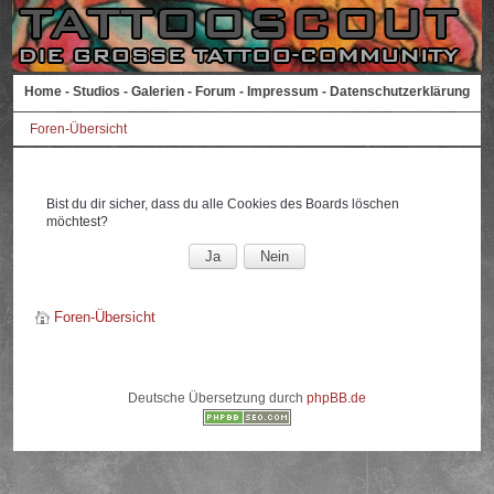
Home
-
Studios
-
Galerien
-
Forum
-
Impressum
-
Datenschutzerklärung
Foren-Übersicht
Bist du dir sicher, dass du alle Cookies des Boards löschen
möchtest?
Foren-Übersicht
Deutsche Übersetzung durch
phpBB.de