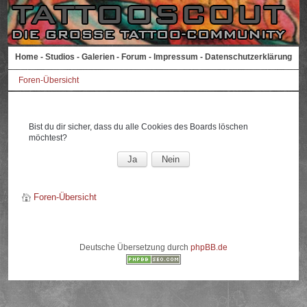
Home
-
Studios
-
Galerien
-
Forum
-
Impressum
-
Datenschutzerklärung
Foren-Übersicht
Bist du dir sicher, dass du alle Cookies des Boards löschen
möchtest?
Foren-Übersicht
Deutsche Übersetzung durch
phpBB.de