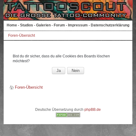
Home
-
Studios
-
Galerien
-
Forum
-
Impressum
-
Datenschutzerklärung
Foren-Übersicht
Bist du dir sicher, dass du alle Cookies des Boards löschen
möchtest?
Foren-Übersicht
Deutsche Übersetzung durch
phpBB.de