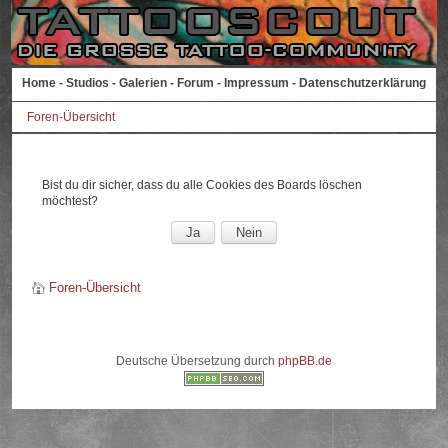
Home
-
Studios
-
Galerien
-
Forum
-
Impressum
-
Datenschutzerklärung
Foren-Übersicht
Bist du dir sicher, dass du alle Cookies des Boards löschen
möchtest?
Foren-Übersicht
Deutsche Übersetzung durch
phpBB.de