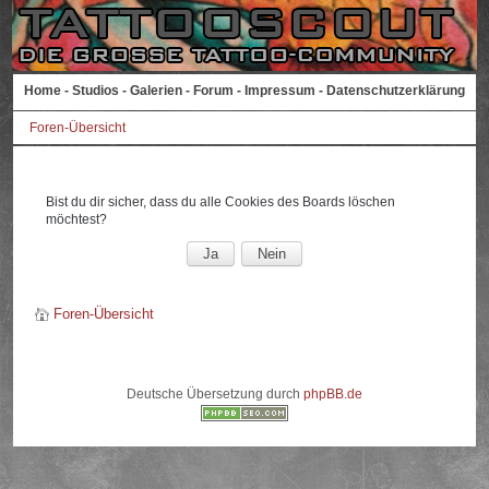
Home
-
Studios
-
Galerien
-
Forum
-
Impressum
-
Datenschutzerklärung
Foren-Übersicht
Bist du dir sicher, dass du alle Cookies des Boards löschen
möchtest?
Foren-Übersicht
Deutsche Übersetzung durch
phpBB.de