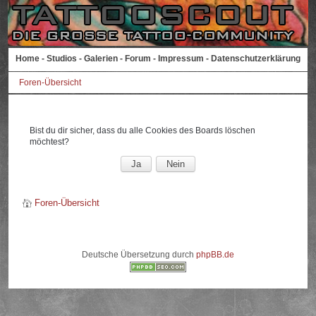
Home
-
Studios
-
Galerien
-
Forum
-
Impressum
-
Datenschutzerklärung
Foren-Übersicht
Bist du dir sicher, dass du alle Cookies des Boards löschen
möchtest?
Foren-Übersicht
Deutsche Übersetzung durch
phpBB.de