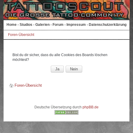
Home
-
Studios
-
Galerien
-
Forum
-
Impressum
-
Datenschutzerklärung
Foren-Übersicht
Bist du dir sicher, dass du alle Cookies des Boards löschen
möchtest?
Foren-Übersicht
Deutsche Übersetzung durch
phpBB.de