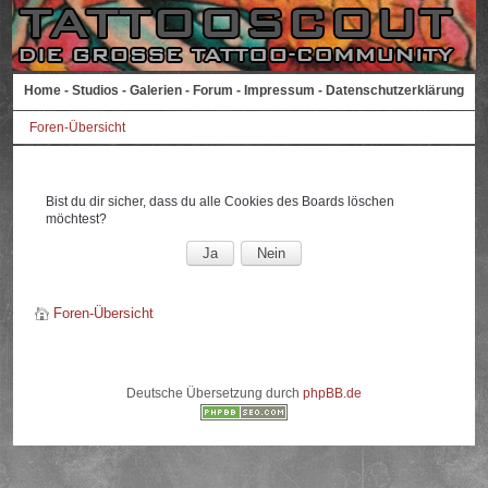
Home
-
Studios
-
Galerien
-
Forum
-
Impressum
-
Datenschutzerklärung
Foren-Übersicht
Bist du dir sicher, dass du alle Cookies des Boards löschen
möchtest?
Foren-Übersicht
Deutsche Übersetzung durch
phpBB.de