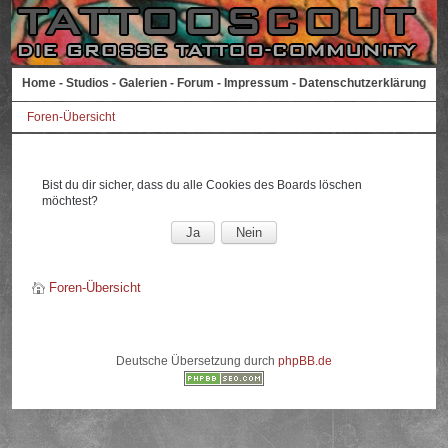
Home
-
Studios
-
Galerien
-
Forum
-
Impressum
-
Datenschutzerklärung
Foren-Übersicht
Bist du dir sicher, dass du alle Cookies des Boards löschen
möchtest?
Foren-Übersicht
Deutsche Übersetzung durch
phpBB.de