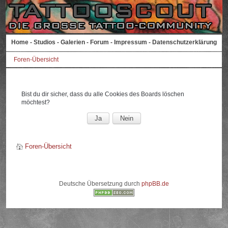
Home
-
Studios
-
Galerien
-
Forum
-
Impressum
-
Datenschutzerklärung
Foren-Übersicht
Bist du dir sicher, dass du alle Cookies des Boards löschen
möchtest?
Foren-Übersicht
Deutsche Übersetzung durch
phpBB.de