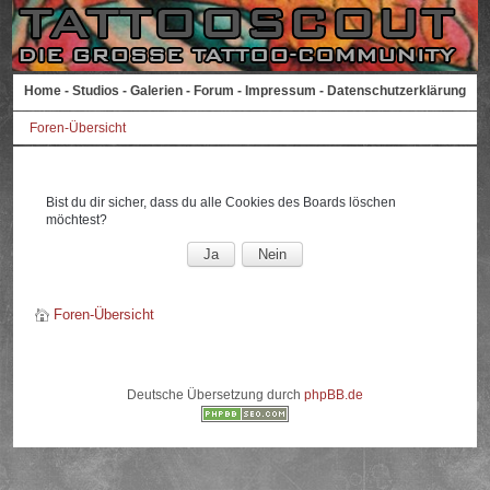
Home
-
Studios
-
Galerien
-
Forum
-
Impressum
-
Datenschutzerklärung
Foren-Übersicht
Bist du dir sicher, dass du alle Cookies des Boards löschen
möchtest?
Foren-Übersicht
Deutsche Übersetzung durch
phpBB.de