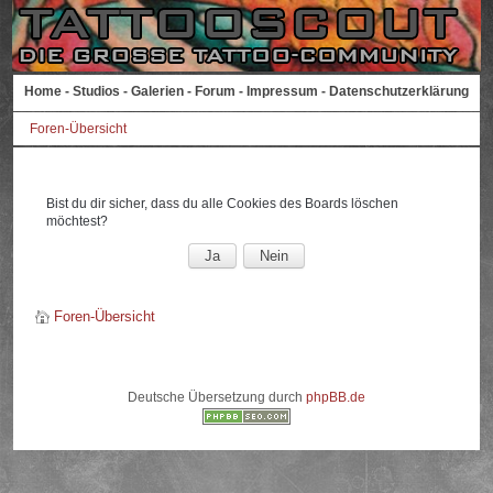
Home
-
Studios
-
Galerien
-
Forum
-
Impressum
-
Datenschutzerklärung
Foren-Übersicht
Bist du dir sicher, dass du alle Cookies des Boards löschen
möchtest?
Foren-Übersicht
Deutsche Übersetzung durch
phpBB.de