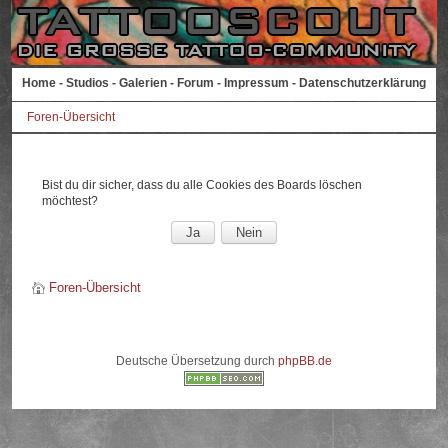
Home
-
Studios
-
Galerien
-
Forum
-
Impressum
-
Datenschutzerklärung
Foren-Übersicht
Bist du dir sicher, dass du alle Cookies des Boards löschen
möchtest?
Foren-Übersicht
Deutsche Übersetzung durch
phpBB.de