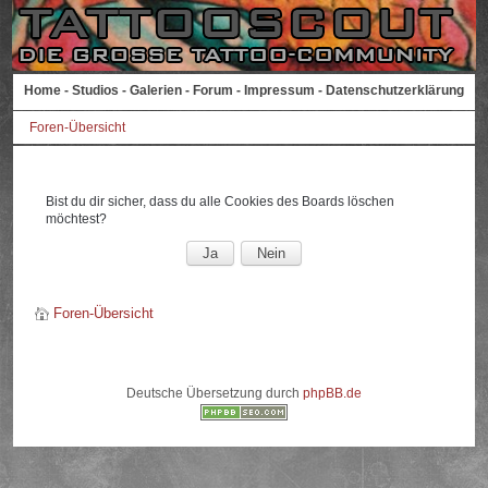
Home
-
Studios
-
Galerien
-
Forum
-
Impressum
-
Datenschutzerklärung
Foren-Übersicht
Bist du dir sicher, dass du alle Cookies des Boards löschen
möchtest?
Foren-Übersicht
Deutsche Übersetzung durch
phpBB.de