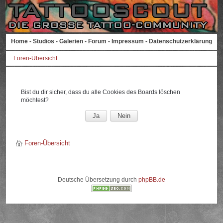
Home
-
Studios
-
Galerien
-
Forum
-
Impressum
-
Datenschutzerklärung
Foren-Übersicht
Bist du dir sicher, dass du alle Cookies des Boards löschen
möchtest?
Foren-Übersicht
Deutsche Übersetzung durch
phpBB.de