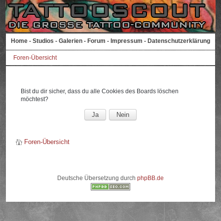
Home
-
Studios
-
Galerien
-
Forum
-
Impressum
-
Datenschutzerklärung
Foren-Übersicht
Bist du dir sicher, dass du alle Cookies des Boards löschen
möchtest?
Foren-Übersicht
Deutsche Übersetzung durch
phpBB.de