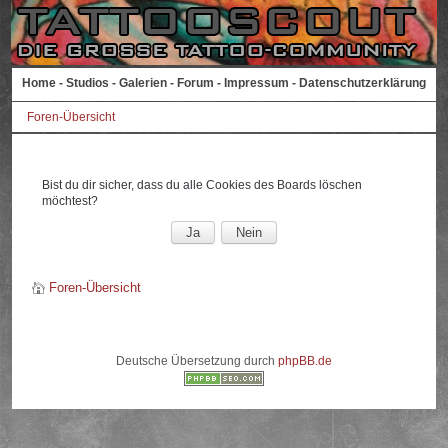
Home
-
Studios
-
Galerien
-
Forum
-
Impressum
-
Datenschutzerklärung
Foren-Übersicht
Bist du dir sicher, dass du alle Cookies des Boards löschen
möchtest?
Foren-Übersicht
Deutsche Übersetzung durch
phpBB.de