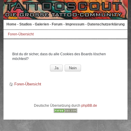
Home
-
Studios
-
Galerien
-
Forum
-
Impressum
-
Datenschutzerklärung
Foren-Übersicht
Bist du dir sicher, dass du alle Cookies des Boards löschen
möchtest?
Foren-Übersicht
Deutsche Übersetzung durch
phpBB.de