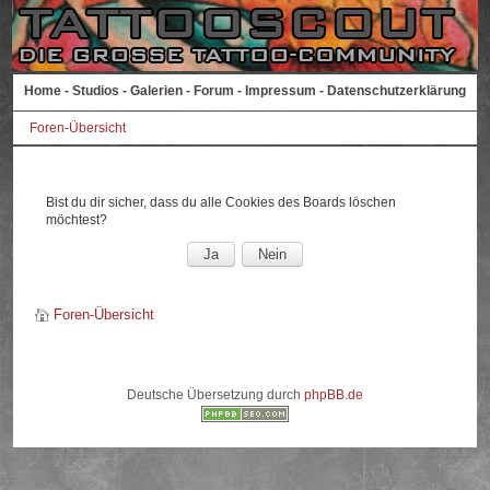
Home
-
Studios
-
Galerien
-
Forum
-
Impressum
-
Datenschutzerklärung
Foren-Übersicht
Bist du dir sicher, dass du alle Cookies des Boards löschen
möchtest?
Foren-Übersicht
Deutsche Übersetzung durch
phpBB.de