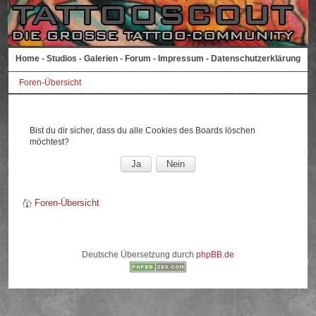
Home
-
Studios
-
Galerien
-
Forum
-
Impressum
-
Datenschutzerklärung
Foren-Übersicht
Bist du dir sicher, dass du alle Cookies des Boards löschen
möchtest?
Foren-Übersicht
Deutsche Übersetzung durch
phpBB.de