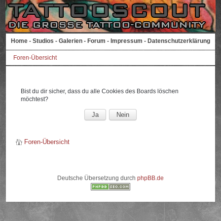
Home
-
Studios
-
Galerien
-
Forum
-
Impressum
-
Datenschutzerklärung
Foren-Übersicht
Bist du dir sicher, dass du alle Cookies des Boards löschen
möchtest?
Foren-Übersicht
Deutsche Übersetzung durch
phpBB.de