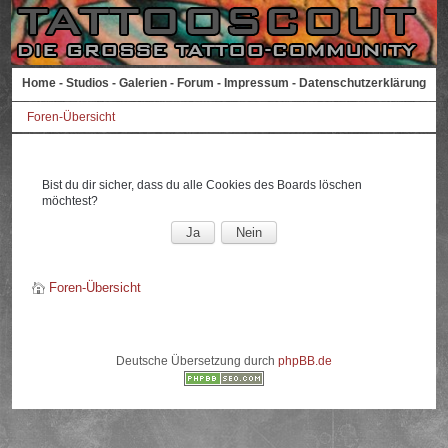
Home
-
Studios
-
Galerien
-
Forum
-
Impressum
-
Datenschutzerklärung
Foren-Übersicht
Bist du dir sicher, dass du alle Cookies des Boards löschen
möchtest?
Foren-Übersicht
Deutsche Übersetzung durch
phpBB.de