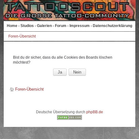
Home
-
Studios
-
Galerien
-
Forum
-
Impressum
-
Datenschutzerklärung
Foren-Übersicht
Bist du dir sicher, dass du alle Cookies des Boards löschen
möchtest?
Foren-Übersicht
Deutsche Übersetzung durch
phpBB.de