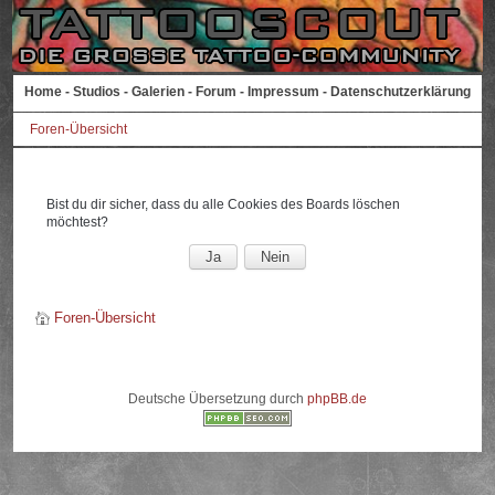
Home
-
Studios
-
Galerien
-
Forum
-
Impressum
-
Datenschutzerklärung
Foren-Übersicht
Bist du dir sicher, dass du alle Cookies des Boards löschen
möchtest?
Foren-Übersicht
Deutsche Übersetzung durch
phpBB.de