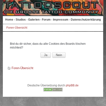
Home
-
Studios
-
Galerien
-
Forum
-
Impressum
-
Datenschutzerklärung
Foren-Übersicht
Bist du dir sicher, dass du alle Cookies des Boards löschen
möchtest?
Foren-Übersicht
Deutsche Übersetzung durch
phpBB.de