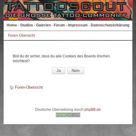
Home
-
Studios
-
Galerien
-
Forum
-
Impressum
-
Datenschutzerklärung
Foren-Übersicht
Bist du dir sicher, dass du alle Cookies des Boards löschen
möchtest?
Foren-Übersicht
Deutsche Übersetzung durch
phpBB.de