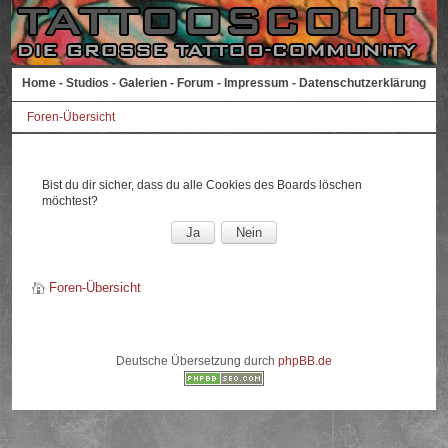
Home
-
Studios
-
Galerien
-
Forum
-
Impressum
-
Datenschutzerklärung
Foren-Übersicht
Bist du dir sicher, dass du alle Cookies des Boards löschen
möchtest?
Foren-Übersicht
Deutsche Übersetzung durch
phpBB.de