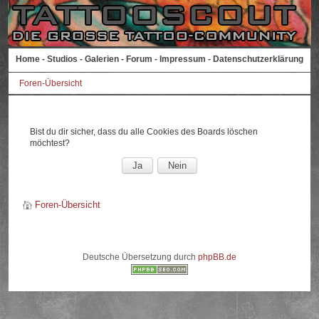
Home
-
Studios
-
Galerien
-
Forum
-
Impressum
-
Datenschutzerklärung
Foren-Übersicht
Bist du dir sicher, dass du alle Cookies des Boards löschen
möchtest?
Foren-Übersicht
Deutsche Übersetzung durch
phpBB.de