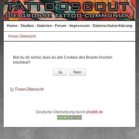
Home
-
Studios
-
Galerien
-
Forum
-
Impressum
-
Datenschutzerklärung
Foren-Übersicht
Bist du dir sicher, dass du alle Cookies des Boards löschen
möchtest?
Foren-Übersicht
Deutsche Übersetzung durch
phpBB.de