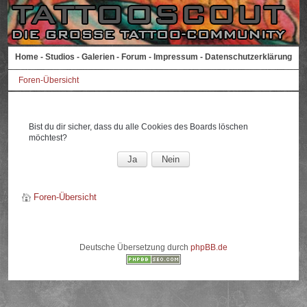
Home
-
Studios
-
Galerien
-
Forum
-
Impressum
-
Datenschutzerklärung
Foren-Übersicht
Bist du dir sicher, dass du alle Cookies des Boards löschen
möchtest?
Foren-Übersicht
Deutsche Übersetzung durch
phpBB.de