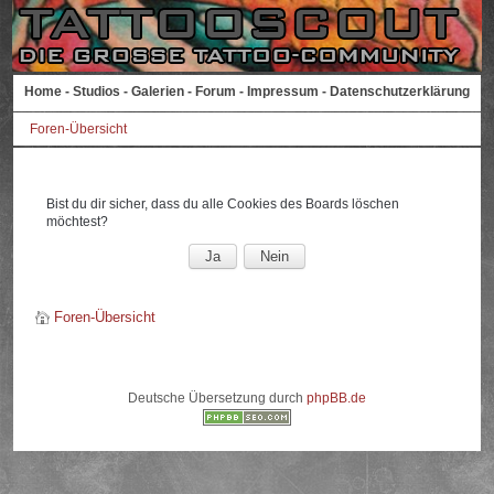
Home
-
Studios
-
Galerien
-
Forum
-
Impressum
-
Datenschutzerklärung
Foren-Übersicht
Bist du dir sicher, dass du alle Cookies des Boards löschen
möchtest?
Foren-Übersicht
Deutsche Übersetzung durch
phpBB.de