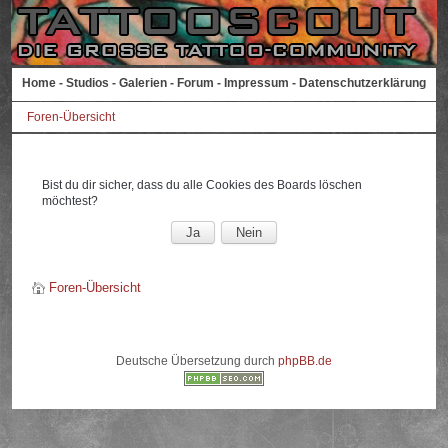
Home
-
Studios
-
Galerien
-
Forum
-
Impressum
-
Datenschutzerklärung
Foren-Übersicht
Bist du dir sicher, dass du alle Cookies des Boards löschen
möchtest?
Foren-Übersicht
Deutsche Übersetzung durch
phpBB.de