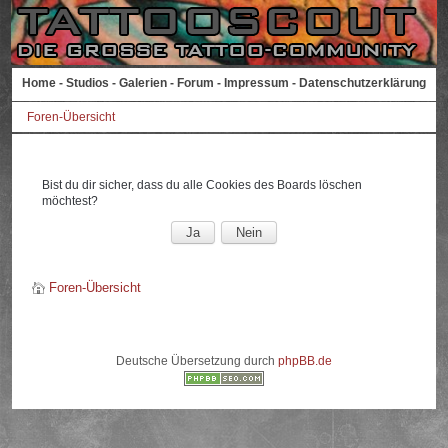
Home
-
Studios
-
Galerien
-
Forum
-
Impressum
-
Datenschutzerklärung
Foren-Übersicht
Bist du dir sicher, dass du alle Cookies des Boards löschen
möchtest?
Foren-Übersicht
Deutsche Übersetzung durch
phpBB.de