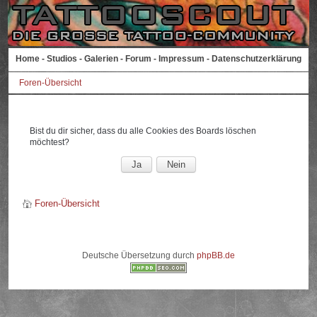
Home
-
Studios
-
Galerien
-
Forum
-
Impressum
-
Datenschutzerklärung
Foren-Übersicht
Bist du dir sicher, dass du alle Cookies des Boards löschen
möchtest?
Foren-Übersicht
Deutsche Übersetzung durch
phpBB.de