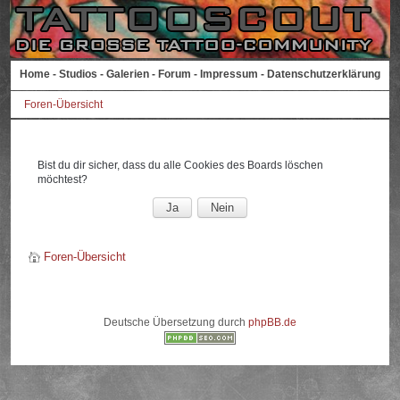
Home
-
Studios
-
Galerien
-
Forum
-
Impressum
-
Datenschutzerklärung
Foren-Übersicht
Bist du dir sicher, dass du alle Cookies des Boards löschen
möchtest?
Foren-Übersicht
Deutsche Übersetzung durch
phpBB.de