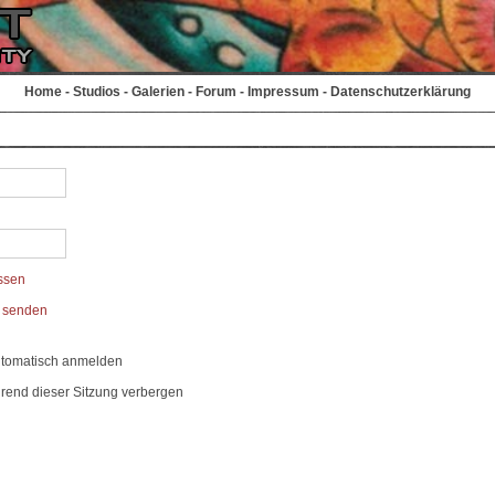
Home
-
Studios
-
Galerien
-
Forum
-
Impressum
-
Datenschutzerklärung
ssen
t senden
utomatisch anmelden
rend dieser Sitzung verbergen