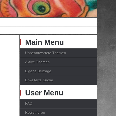
Main Menu
Unbeantwortete Themen
Aktive Themen
Eigene Beiträge
Erweiterte Suche
User Menu
FAQ
Registrieren