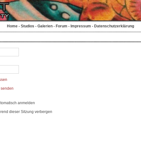
Home
-
Studios
-
Galerien
-
Forum
-
Impressum
-
Datenschutzerklärung
ssen
t senden
utomatisch anmelden
rend dieser Sitzung verbergen