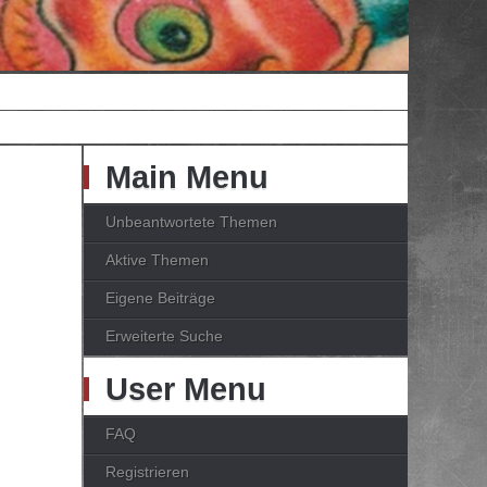
Main Menu
Unbeantwortete Themen
Aktive Themen
Eigene Beiträge
Erweiterte Suche
User Menu
FAQ
Registrieren