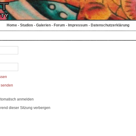
Home
-
Studios
-
Galerien
-
Forum
-
Impressum
-
Datenschutzerklärung
ssen
t senden
utomatisch anmelden
rend dieser Sitzung verbergen