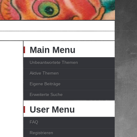
Main Menu
Unbeantwortete Themen
Aktive Themen
Eigene Beiträge
Erweiterte Suche
User Menu
FAQ
Registrieren