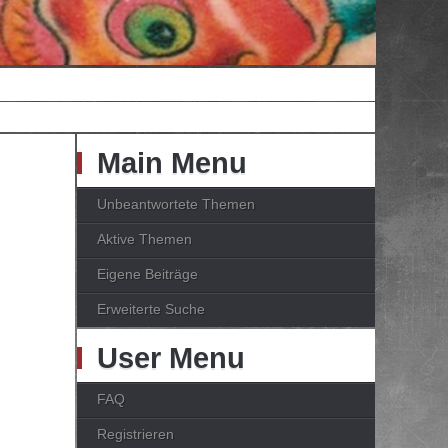
Main Menu
Unbeantwortete Themen
Aktive Themen
Eigene Beiträge
Erweiterte Suche
User Menu
FAQ
Registrieren