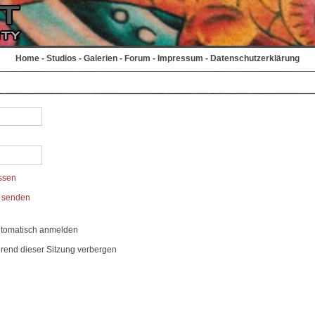
Home
-
Studios
-
Galerien
-
Forum
-
Impressum
-
Datenschutzerklärung
ssen
t senden
utomatisch anmelden
rend dieser Sitzung verbergen