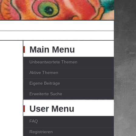
Main Menu
Unbeantwortete Themen
Aktive Themen
Eigene Beiträge
Erweiterte Suche
User Menu
FAQ
Registrieren