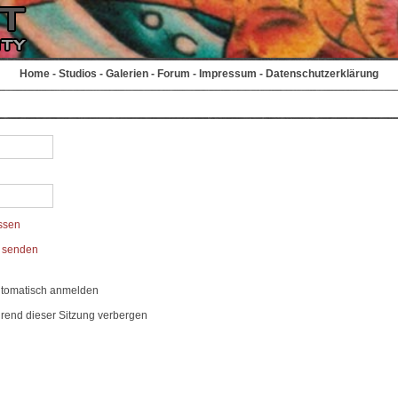
Home
-
Studios
-
Galerien
-
Forum
-
Impressum
-
Datenschutzerklärung
ssen
t senden
utomatisch anmelden
rend dieser Sitzung verbergen