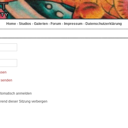
Home
-
Studios
-
Galerien
-
Forum
-
Impressum
-
Datenschutzerklärung
ssen
t senden
utomatisch anmelden
rend dieser Sitzung verbergen