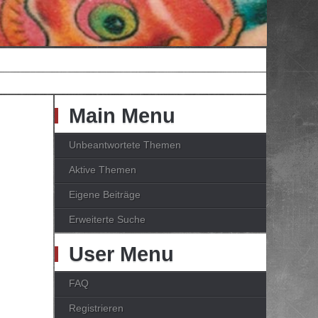
Main Menu
Unbeantwortete Themen
Aktive Themen
Eigene Beiträge
Erweiterte Suche
User Menu
FAQ
Registrieren