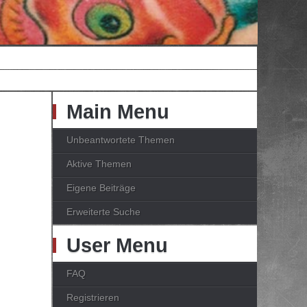
Main Menu
Unbeantwortete Themen
Aktive Themen
Eigene Beiträge
Erweiterte Suche
User Menu
FAQ
Registrieren