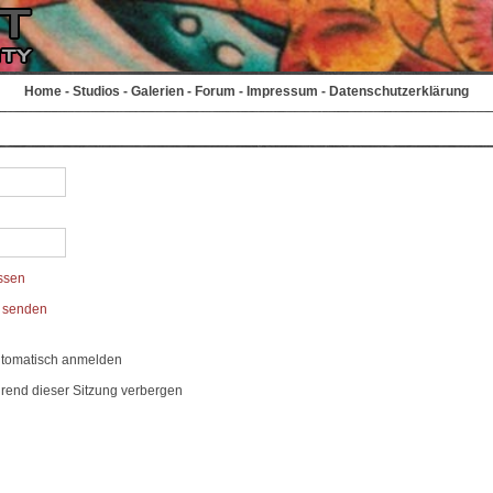
Home
-
Studios
-
Galerien
-
Forum
-
Impressum
-
Datenschutzerklärung
ssen
t senden
utomatisch anmelden
rend dieser Sitzung verbergen