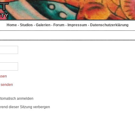
Home
-
Studios
-
Galerien
-
Forum
-
Impressum
-
Datenschutzerklärung
ssen
t senden
utomatisch anmelden
rend dieser Sitzung verbergen