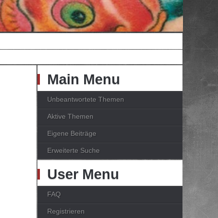
Main Menu
Unbeantwortete Themen
Aktive Themen
Eigene Beiträge
Erweiterte Suche
User Menu
FAQ
Registrieren