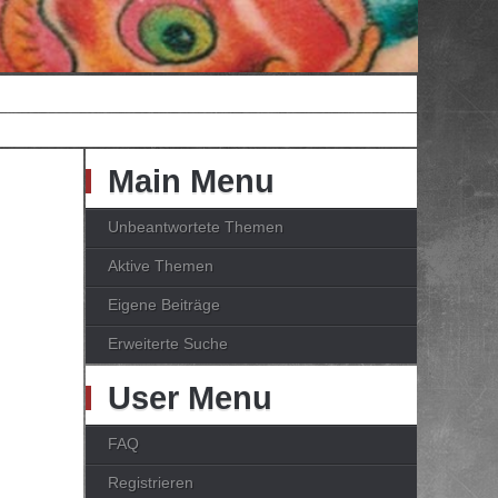
Main Menu
Unbeantwortete Themen
Aktive Themen
Eigene Beiträge
Erweiterte Suche
User Menu
FAQ
Registrieren