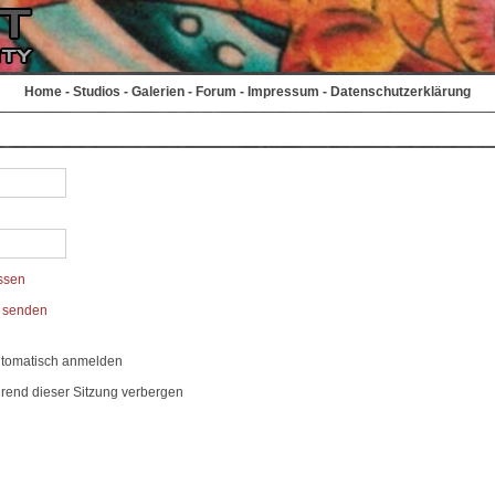
Home
-
Studios
-
Galerien
-
Forum
-
Impressum
-
Datenschutzerklärung
ssen
t senden
utomatisch anmelden
rend dieser Sitzung verbergen