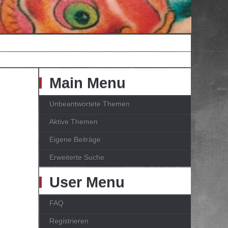
Main Menu
Unbeantwortete Themen
Aktive Themen
Eigene Beiträge
Erweiterte Suche
User Menu
FAQ
Registrieren