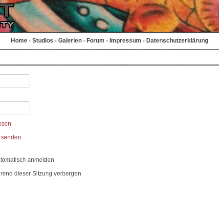
Home
-
Studios
-
Galerien
-
Forum
-
Impressum
-
Datenschutzerklärung
ssen
t senden
utomatisch anmelden
rend dieser Sitzung verbergen