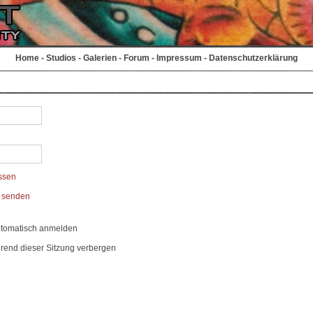
Home
-
Studios
-
Galerien
-
Forum
-
Impressum
-
Datenschutzerklärung
ssen
t senden
utomatisch anmelden
rend dieser Sitzung verbergen