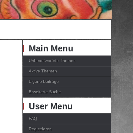
Main Menu
Unbeantwortete Themen
Aktive Themen
Eigene Beiträge
Erweiterte Suche
User Menu
FAQ
Registrieren