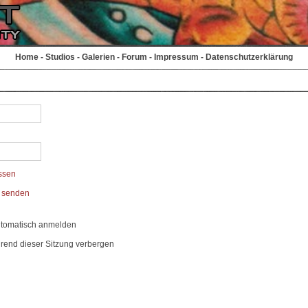
Home
-
Studios
-
Galerien
-
Forum
-
Impressum
-
Datenschutzerklärung
ssen
t senden
utomatisch anmelden
rend dieser Sitzung verbergen