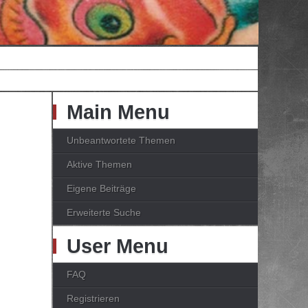
Main Menu
Unbeantwortete Themen
Aktive Themen
Eigene Beiträge
Erweiterte Suche
User Menu
FAQ
Registrieren