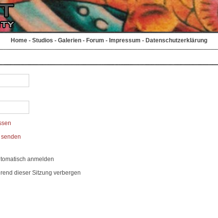
Home
-
Studios
-
Galerien
-
Forum
-
Impressum
-
Datenschutzerklärung
ssen
t senden
utomatisch anmelden
rend dieser Sitzung verbergen