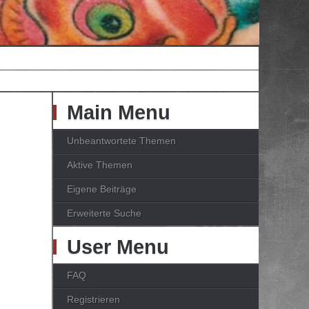
Main Menu
Unbeantwortete Themen
Aktive Themen
Eigene Beiträge
Erweiterte Suche
User Menu
FAQ
Registrieren