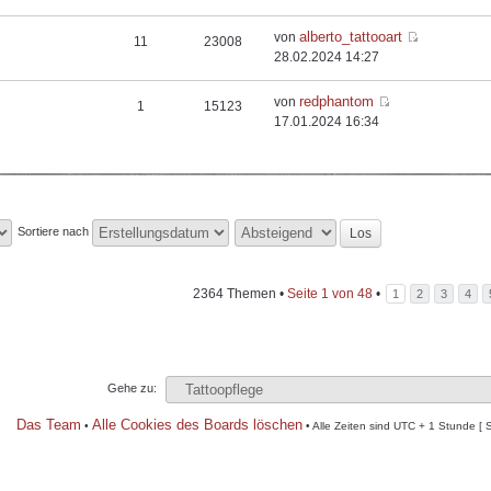
alberto_tattooart
von
11
23008
28.02.2024 14:27
redphantom
von
1
15123
17.01.2024 16:34
Sortiere nach
2364 Themen •
Seite
1
von
48
•
1
2
3
4
Gehe zu:
Das Team
Alle Cookies des Boards löschen
•
• Alle Zeiten sind UTC + 1 Stunde [ 