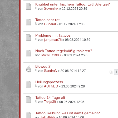
Knubbel unter frischem Tattoo. Evtl. Allergie?
SevenInk
von
» 12.12.2024 20:39
Tattoo sehr rot
G3neral
von
» 01.12.2024 17:38
Probleme mit Tattoos
jumpman75
von
» 08.08.2024 10:59
Nach Tattoo regelmäßig rasieren?
Michi071983
von
» 03.09.2024 2:26
Blowout?
SandraN
von
» 30.06.2014 12:27
1
Heilungsprozess
AUTNED
von
» 23.06.2024 9:28
Tattoo 14 Tage alt
Tanja39
von
» 08.06.2024 12:36
Tattoo Reibung was ist damit gemeint?
killbill999
von
» 10.06.2024 15:06