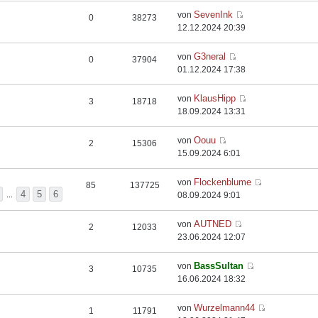
SevenInk
von
0
38273
12.12.2024 20:39
G3neral
von
0
37904
01.12.2024 17:38
KlausHipp
von
3
18718
18.09.2024 13:31
Oouu
von
2
15306
15.09.2024 6:01
Flockenblume
von
85
137725
4
5
6
...
08.09.2024 9:01
AUTNED
von
2
12033
23.06.2024 12:07
BassSultan
von
3
10735
16.06.2024 18:32
Wurzelmann44
von
1
11791