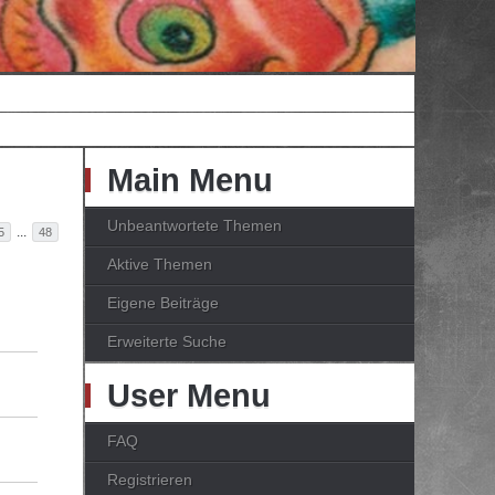
Main Menu
Unbeantwortete Themen
...
5
48
Aktive Themen
Eigene Beiträge
Erweiterte Suche
User Menu
FAQ
Registrieren