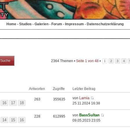
Home
-
Studios
-
Galerien
-
Forum
-
Impressum
-
Datenschutzerklärung
2364 Themen •
Seite
1
von
48
•
1
2
3
4
Antworten
Zugriffe
Letzter Beitrag
Lamia
von
263
355635
16
17
18
25.11.2024 16:38
BassSultan
von
228
612995
14
15
16
09.05.2023 23:05