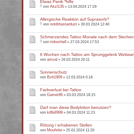
Etwas Panik *hilfe
Akzl135
von
» 13.04.2024 17:29
Allergische Reaktion auf Suprasorb?
notdritastardust
von
» 30.03.2024 12:40
Schmerzendes Tattoo Monate nach dem Stechen
mikexhell
von
» 27.03.2024 17:53
6 Wochen nach Tattoo am Sprunggelenk Weitwa
amval
von
» 26.03.2024 20:11
Sonnenschutz
Bvb1909
von
» 12.03.2024 0:18
Farbverlust bei Tattoo
Gamer86
von
» 03.03.2024 18:15
Darf man diese Bodylotion benutzen?
killbill999
von
» 04.03.2024 11:23
Rötung / erhabenen Stellen
Moufette
von
» 25.02.2024 11:20