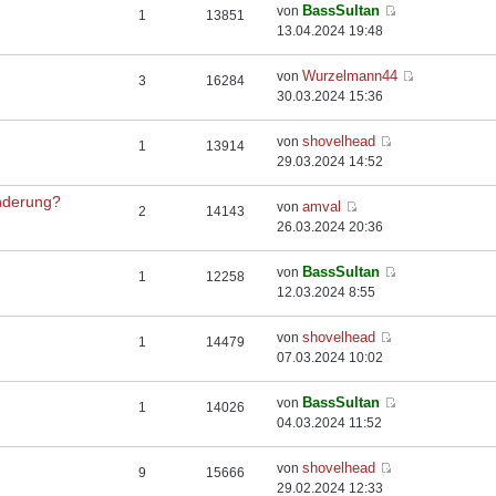
BassSultan
von
1
13851
13.04.2024 19:48
Wurzelmann44
von
3
16284
30.03.2024 15:36
shovelhead
von
1
13914
29.03.2024 14:52
nderung?
amval
von
2
14143
26.03.2024 20:36
BassSultan
von
1
12258
12.03.2024 8:55
shovelhead
von
1
14479
07.03.2024 10:02
BassSultan
von
1
14026
04.03.2024 11:52
shovelhead
von
9
15666
29.02.2024 12:33