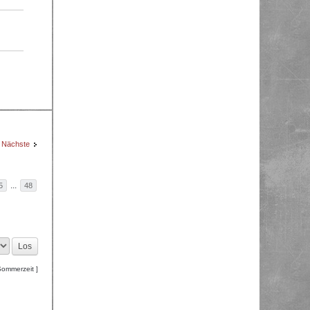
Nächste
...
5
48
Sommerzeit ]