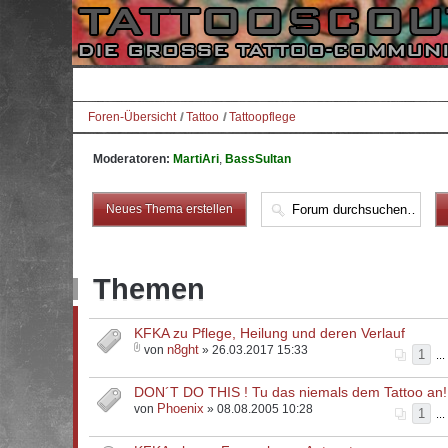
Foren-Übersicht
Tattoo
Tattoopflege
Moderatoren:
MartiAri
,
BassSultan
Neues Thema erstellen
Themen
KFKA zu Pflege, Heilung und deren Verlauf
n8ght
von
» 26.03.2017 15:33
1
...
DON´T DO THIS ! Tu das niemals dem Tattoo an!
Phoenix
von
» 08.08.2005 10:28
1
...