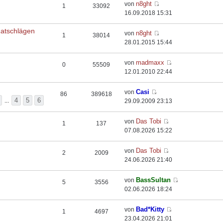
n8ght
von
1
33092
16.09.2018 15:31
Ratschlägen
n8ght
von
1
38014
28.01.2015 15:44
madmaxx
von
0
55509
12.01.2010 22:44
Casi
von
86
389618
4
5
6
...
29.09.2009 23:13
Das Tobi
von
1
137
07.08.2026 15:22
Das Tobi
von
2
2009
24.06.2026 21:40
BassSultan
von
5
3556
02.06.2026 18:24
Bad*Kitty
von
1
4697
23.04.2026 21:01